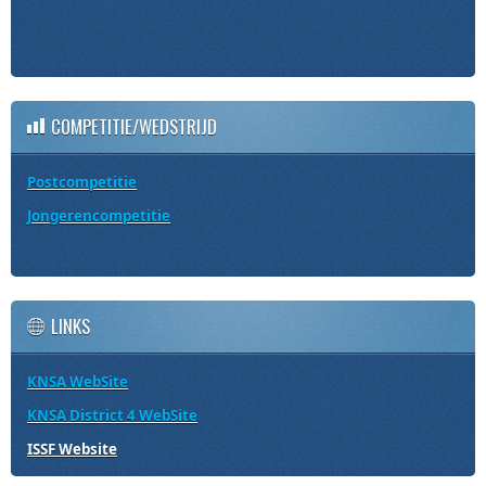
COMPETITIE/WEDSTRIJD
Postcompetitie
Jongerencompetitie
LINKS
KNSA WebSite
KNSA District 4 WebSite
ISSF Website