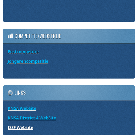
COMPETITIE/WEDSTRIJD
Postcompetitie
Jongerencompetitie
LINKS
KNSA WebSite
KNSA District 4 WebSite
ISSF Website